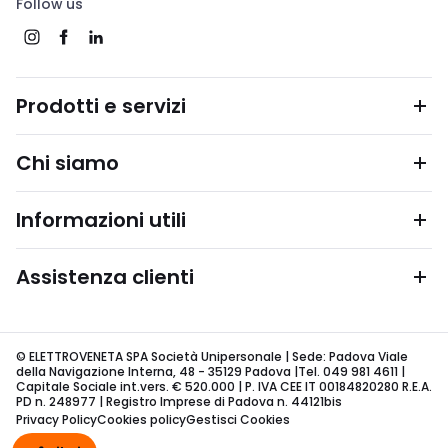
Follow us
Prodotti e servizi
Chi siamo
Informazioni utili
Assistenza clienti
© ELETTROVENETA SPA Società Unipersonale | Sede: Padova Viale
della Navigazione Interna, 48 - 35129 Padova |Tel. 049 981 4611 |
Capitale Sociale int.vers. € 520.000 | P. IVA CEE IT 00184820280 R.E.A.
PD n. 248977 | Registro Imprese di Padova n. 44121bis
Privacy Policy
Cookies policy
Gestisci Cookies