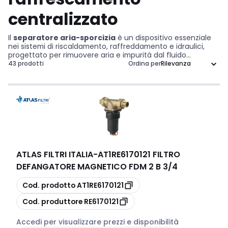
centralizzato
Il
separatore aria-sporcizia
è un dispositivo essenziale
nei sistemi di riscaldamento, raffreddamento e idraulici,
progettato per rimuovere aria e impurità dal fluido
circolante. Grazie alla sua efficiente funzione di filtraggio,
43 prodotti
Ordina per
garantisce un'operatività ottimale del sistema, prevenendo
danni ai componenti e mantenendo la qualità del fluido. La
struttura del separatore è concepita per facilitare la
manutenzione e la pulizia, contribuendo così alla longevità
e all'affidabilità dell'impianto. Investire in questi accessori
significa migliorare l'efficienza operativa e ridurre i costi di
gestione.
ATLAS FILTRI ITALIA
-
AT1RE6170121 FILTRO
DEFANGATORE MAGNETICO FDM 2 B 3/4
copia
Cod. prodotto
AT1RE6170121
copia
Cod. produttore
RE6170121
Accedi per visualizzare prezzi e disponibilità