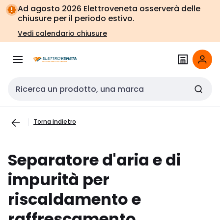
Vai alla
Vai
Ad agosto 2026 Elettroveneta osserverà delle
navigazione
alla
chiusure per il periodo estivo.
pagina
Vedi calendario chiusure
Cerca input
Torna indietro
Separatore d'aria e di
impurità per
riscaldamento e
raffrescamento