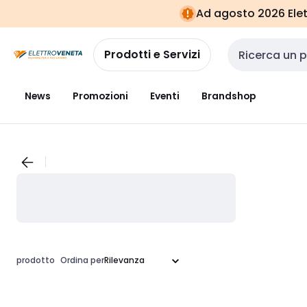
Vai alla
Vai
Ad agosto 2026 Elett
navigazione
alla
pagina
Prodotti e Servizi
Cerca input
News
Promozioni
Eventi
Brandshop
prodotto
Ordina per