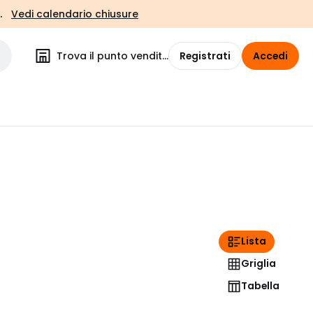
.
Vedi calendario chiusure
Trova il punto vendita
Registrati
Accedi
Lista
Griglia
Tabella