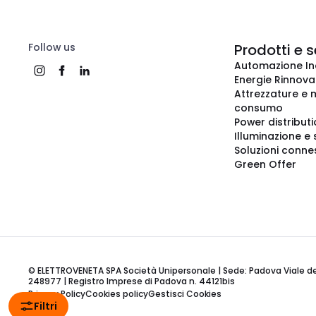
Follow us
Prodotti e s
Automazione In
Energie Rinnovab
Attrezzature e m
consumo
Power distribut
Illuminazione e 
Soluzioni conne
Green Offer
© ELETTROVENETA SPA Società Unipersonale | Sede: Padova Viale della
248977 | Registro Imprese di Padova n. 44121bis
Privacy Policy
Cookies policy
Gestisci Cookies
Filtri