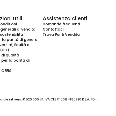
ioni utili
Assistenza clienti
condizioni
Domande frequenti
 generali di vendita
Contattaci
 sostenibilità
Trova Punti Vendita
r la parità di genere
iversità, Equità e
(DEI)
 di qualità
 per la parità di
o GEEIS
ale int.vers. € 520.000 | P. IVA CEE IT 00184820280 R.E.A. PD n.