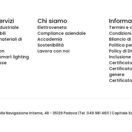
ervizi
Chi siamo
Informaz
dustriale
Elettroveneta
Termini e 
ili
Compliance aziendale
Condizioni
ateriali di
Accademia
Bilancio di
Sostenibilità
Politica pe
ion
Lavora con noi
Policy di D
smart lighting
Inclusione 
sse
Certificato
Certificato
genere
Certificat
 Navigazione Interna, 48 - 35129 Padova |Tel. 049 981 4611 | Capitale Soci