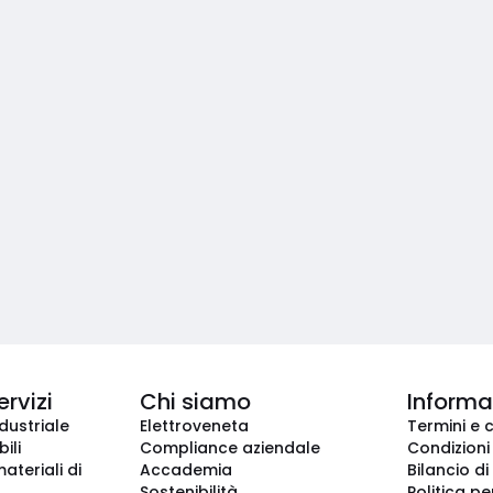
ervizi
Chi siamo
Informaz
dustriale
Elettroveneta
Termini e 
ili
Compliance aziendale
Condizioni
ateriali di
Accademia
Bilancio di
Sostenibilità
Politica pe