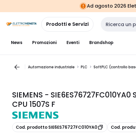
Vai alla
Vai
Ad agosto 2026 Elett
navigazione
alla
pagina
Prodotti e Servizi
Cerca input
News
Promozioni
Eventi
Brandshop
Automazione industriale
PLC
SoftPLC (controllo ba
SIEMENS - SIE6ES76727FC010YA0 
CPU 1507S F
copia
copia
Cod. prodotto SIE6ES76727FC010YA0
Cod. produ