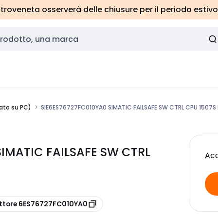
roveneta osserverà delle chiusure per il periodo estivo
sato su PC)
SIE6ES76727FC010YA0 SIMATIC FAILSAFE SW CTRL CPU 1507S 
SIMATIC FAILSAFE SW CTRL
Acc
ttore 6ES76727FC010YA0