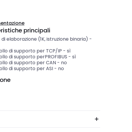
entazione
istiche principali
i elaborazione (1K, istruzione binaria)
-
ollo di supporto per TCP/IP
-
sì
ollo di supporto perPROFIBUS
-
sì
ollo di supporto per CAN
-
no
llo di supporto per ASI
-
no
ione