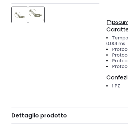
Docum
Caratter
Tempo d
0.001
ms
Protoc
Protoc
Protoc
Protoco
Confez
1
PZ
Dettaglio prodotto