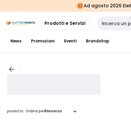
Vai alla
Vai
Ad agosto 2026 Elett
navigazione
alla
pagina
Prodotti e Servizi
Cerca input
News
Promozioni
Eventi
Brandshop
prodotto
Ordina per