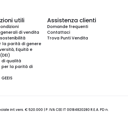
ioni utili
Assistenza clienti
condizioni
Domande frequenti
 generali di vendita
Contattaci
 sostenibilità
Trova Punti Vendita
r la parità di genere
iversità, Equità e
(DEI)
 di qualità
 per la parità di
o GEEIS
ale int.vers. € 520.000 | P. IVA CEE IT 00184820280 R.E.A. PD n.