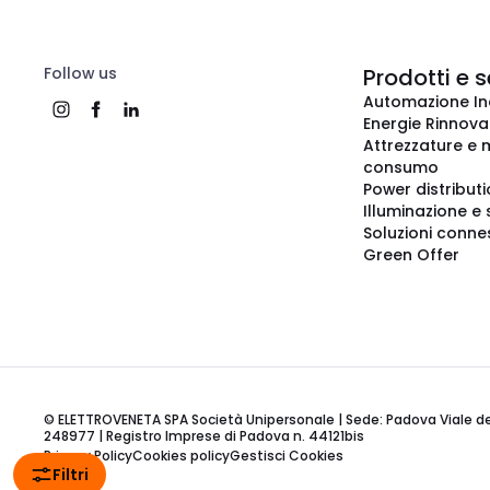
Follow us
Prodotti e s
Automazione In
Energie Rinnovab
Attrezzature e m
consumo
Power distribut
Illuminazione e 
Soluzioni conne
Green Offer
© ELETTROVENETA SPA Società Unipersonale | Sede: Padova Viale della
248977 | Registro Imprese di Padova n. 44121bis
Privacy Policy
Cookies policy
Gestisci Cookies
Filtri