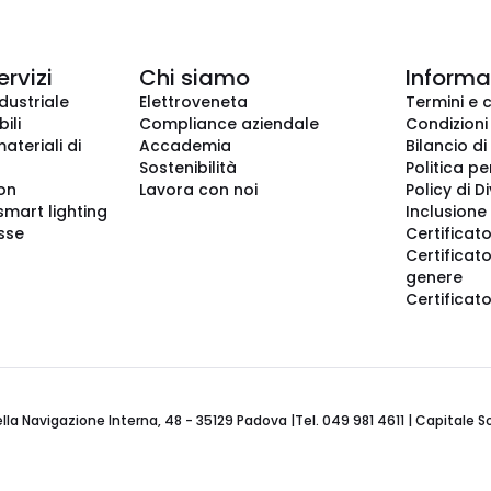
ervizi
Chi siamo
Informaz
dustriale
Elettroveneta
Termini e 
ili
Compliance aziendale
Condizioni
ateriali di
Accademia
Bilancio di
Sostenibilità
Politica pe
ion
Lavora con noi
Policy di D
smart lighting
Inclusione 
sse
Certificato
Certificato
genere
Certificat
 Navigazione Interna, 48 - 35129 Padova |Tel. 049 981 4611 | Capitale Soci