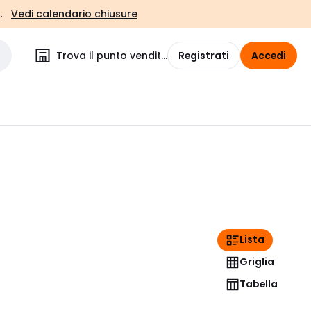
.
Vedi calendario chiusure
Trova il punto vendita
Registrati
Accedi
Lista
Griglia
Tabella