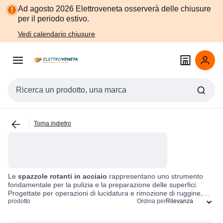
Vai alla
Vai
Ad agosto 2026 Elettroveneta osserverà delle chiusure
navigazione
alla
per il periodo estivo.
pagina
Vedi calendario chiusure
Cerca input
Torna indietro
Le
spazzole rotanti in acciaio
rappresentano uno strumento
fondamentale per la pulizia e la preparazione delle superfici.
Progettate per operazioni di lucidatura e rimozione di ruggine,
vernice e detriti, queste spazzole offrono un'efficacia superiore in
prodotto
Ordina per
diversi ambiti, dalla lavorazione dei metalli alla manutenzione.
Grazie alla loro struttura robusta e ai setole rotanti, garantiscono