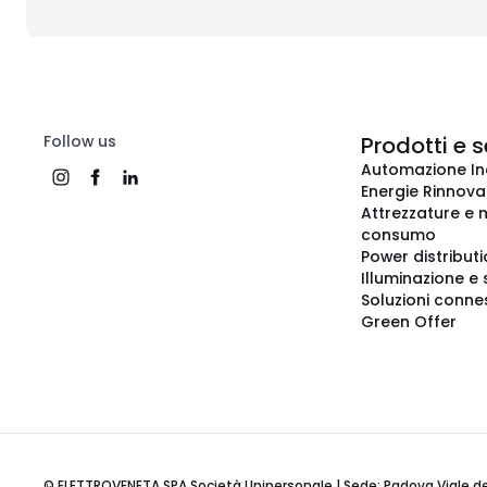
Follow us
Prodotti e s
Automazione In
Energie Rinnovab
Attrezzature e m
consumo
Power distribut
Illuminazione e 
Soluzioni conne
Green Offer
© ELETTROVENETA SPA Società Unipersonale | Sede: Padova Viale della