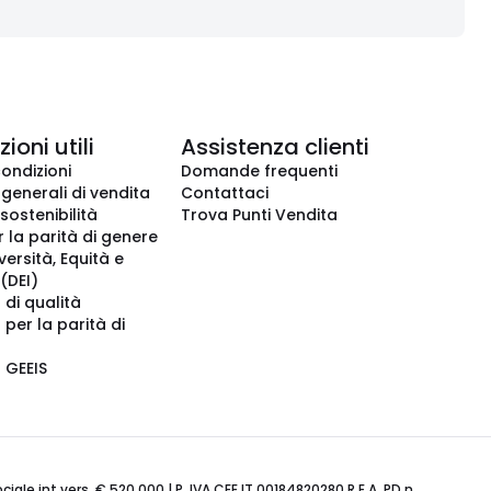
ioni utili
Assistenza clienti
condizioni
Domande frequenti
 generali di vendita
Contattaci
 sostenibilità
Trova Punti Vendita
r la parità di genere
iversità, Equità e
(DEI)
 di qualità
 per la parità di
o GEEIS
ale int.vers. € 520.000 | P. IVA CEE IT 00184820280 R.E.A. PD n.