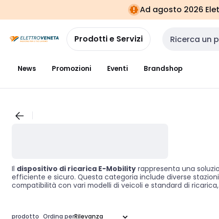
Vai alla
Vai
Ad agosto 2026 Elett
navigazione
alla
pagina
Prodotti e Servizi
Cerca input
News
Promozioni
Eventi
Brandshop
Il
dispositivo di ricarica E-Mobility
rappresenta una soluzion
efficiente e sicuro. Questa categoria include diverse stazioni
compatibilità con vari modelli di veicoli e standard di ricaric
prodotto
Ordina per