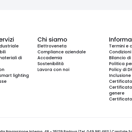
ervizi
Chi siamo
Informaz
dustriale
Elettroveneta
Termini e 
ili
Compliance aziendale
Condizioni
ateriali di
Accademia
Bilancio di
Sostenibilità
Politica pe
ion
Lavora con noi
Policy di D
smart lighting
Inclusione 
sse
Certificato
Certificato
genere
Certificat
 Navigazione Interna, 48 - 35129 Padova |Tel. 049 981 4611 | Capitale Soci