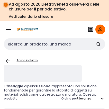
Vai alla
Vai
Ad agosto 2026 Elettroveneta osserverà delle
navigazione
alla
chiusure per il periodo estivo.
pagina
Vedi calendario chiusure
Cerca input
Torna indietro
Il
fissaggio a percussione
rappresenta una soluzione
fondamentale per garantire la stabilità di oggetti su
materiali solidi come calcestruzzo o muratura. Questo
accessorio è progettato per essere inserito in un foro pre-
prodotto
Ordina per
forato, dove si espande tramite un colpo di martello,
offrendo un ancoraggio sicuro per viti e altri elementi di