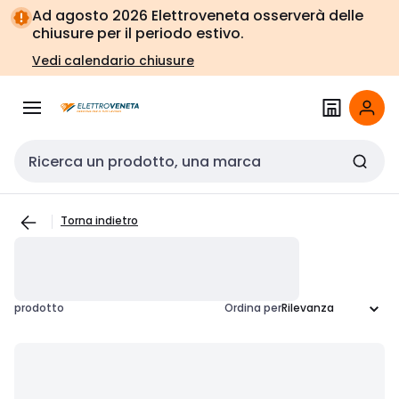
Vai alla
Vai
Ad agosto 2026 Elettroveneta osserverà delle
navigazione
alla
chiusure per il periodo estivo.
pagina
Vedi calendario chiusure
Cerca input
Torna indietro
prodotto
Ordina per