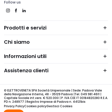
Follow us
Prodotti e servizi
Chi siamo
Informazioni utili
Assistenza clienti
© ELETTROVENETA SPA Società Unipersonale | Sede: Padova Viale
della Navigazione Interna, 48 - 35129 Padova |Tel. 049 981 4611 |
Capitale Sociale int.vers. € 520.000 | P. IVA CEE IT 00184820280 R.E.A.
PD n. 248977 | Registro Imprese di Padova n. 44121bis
Privacy Policy
Cookies policy
Gestisci Cookies