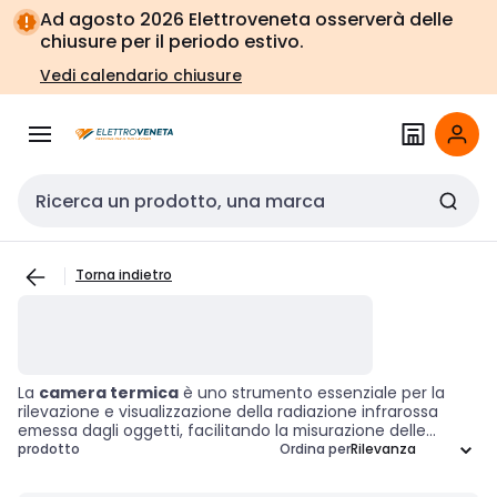
Vai alla
Vai
Ad agosto 2026 Elettroveneta osserverà delle
navigazione
alla
chiusure per il periodo estivo.
pagina
Vedi calendario chiusure
Cerca input
Torna indietro
La
camera termica
è uno strumento essenziale per la
rilevazione e visualizzazione della radiazione infrarossa
emessa dagli oggetti, facilitando la misurazione delle
variazioni di temperatura. Utilizzata in settori come le
prodotto
Ordina per
ispezioni edilizie, la manutenzione elettrica e la diagnostica
medica, questa tecnologia consente di identificare perdite