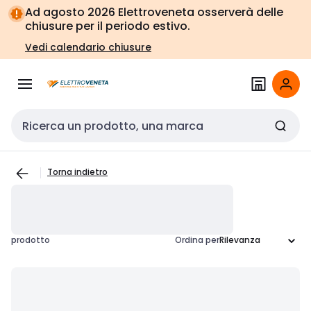
Vai alla
Vai
Ad agosto 2026 Elettroveneta osserverà delle
navigazione
alla
chiusure per il periodo estivo.
pagina
Vedi calendario chiusure
Cerca input
Torna indietro
prodotto
Ordina per