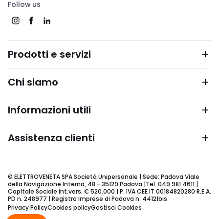
Follow us
Prodotti e servizi
Chi siamo
Informazioni utili
Assistenza clienti
© ELETTROVENETA SPA Società Unipersonale | Sede: Padova Viale
della Navigazione Interna, 48 - 35129 Padova |Tel. 049 981 4611 |
Capitale Sociale int.vers. € 520.000 | P. IVA CEE IT 00184820280 R.E.A.
PD n. 248977 | Registro Imprese di Padova n. 44121bis
Privacy Policy
Cookies policy
Gestisci Cookies