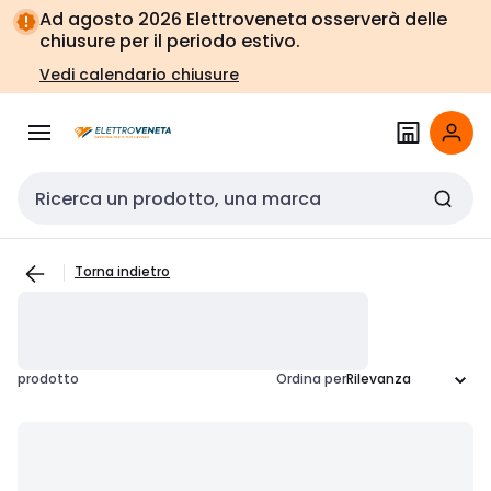
Vai alla
Vai
Ad agosto 2026 Elettroveneta osserverà delle
navigazione
alla
chiusure per il periodo estivo.
pagina
Vedi calendario chiusure
Cerca input
Torna indietro
prodotto
Ordina per