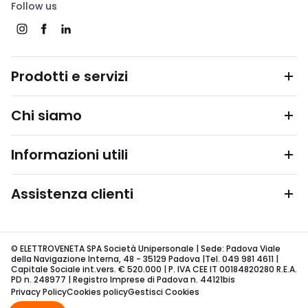
Follow us
Prodotti e servizi
Chi siamo
Informazioni utili
Assistenza clienti
© ELETTROVENETA SPA Società Unipersonale | Sede: Padova Viale
della Navigazione Interna, 48 - 35129 Padova |Tel. 049 981 4611 |
Capitale Sociale int.vers. € 520.000 | P. IVA CEE IT 00184820280 R.E.A.
PD n. 248977 | Registro Imprese di Padova n. 44121bis
Privacy Policy
Cookies policy
Gestisci Cookies