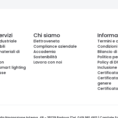
ervizi
Chi siamo
Informaz
dustriale
Elettroveneta
Termini e 
ili
Compliance aziendale
Condizioni
ateriali di
Accademia
Bilancio di
Sostenibilità
Politica pe
ion
Lavora con noi
Policy di D
smart lighting
Inclusione 
sse
Certificato
Certificato
genere
Certificat
 Navigazione Interna, 48 - 35129 Padova |Tel. 049 981 4611 | Capitale Soci