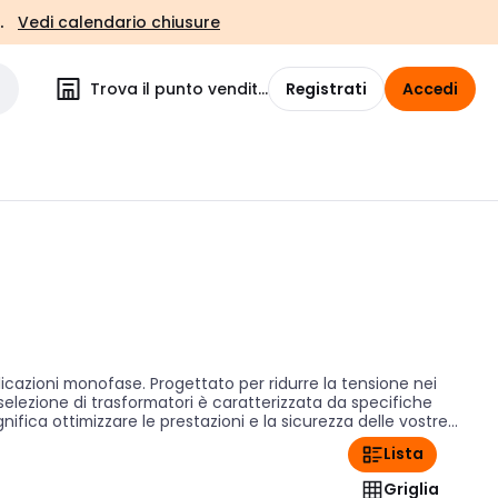
.
Vedi calendario chiusure
Trova il punto vendita
Registrati
Accedi
licazioni monofase. Progettato per ridurre la tensione nei
 selezione di trasformatori è caratterizzata da specifiche
gnifica ottimizzare le prestazioni e la sicurezza delle vostre
Lista
Griglia