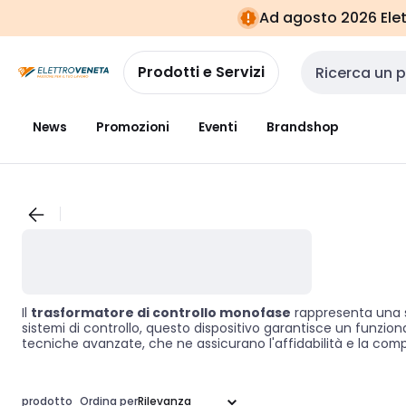
Vai alla
Vai
Ad agosto 2026 Elett
navigazione
alla
pagina
Prodotti e Servizi
Cerca input
News
Promozioni
Eventi
Brandshop
Il
trasformatore di controllo monofase
rappresenta una so
sistemi di controllo, questo dispositivo garantisce un funzion
tecniche avanzate, che ne assicurano l'affidabilità e la compati
installazioni elettriche.
prodotto
Ordina per