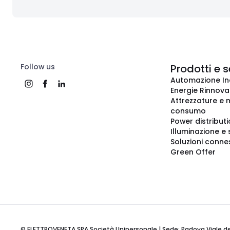
Follow us
Prodotti e s
Automazione In
Energie Rinnovab
Attrezzature e m
consumo
Power distribut
Illuminazione e 
Soluzioni conne
Green Offer
© ELETTROVENETA SPA Società Unipersonale | Sede: Padova Viale della