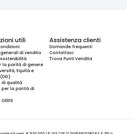
ioni utili
Assistenza clienti
condizioni
Domande frequenti
 generali di vendita
Contattaci
 sostenibilità
Trova Punti Vendita
r la parità di genere
iversità, Equità e
(DEI)
 di qualità
 per la parità di
o GEEIS
ale int.vers. € 520.000 | P. IVA CEE IT 00184820280 R.E.A. PD n.