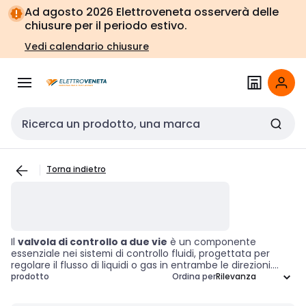
Vai alla
Vai
Ad agosto 2026 Elettroveneta osserverà delle
navigazione
alla
chiusure per il periodo estivo.
pagina
Vedi calendario chiusure
Cerca input
Torna indietro
Il
valvola di controllo a due vie
è un componente
essenziale nei sistemi di controllo fluidi, progettata per
regolare il flusso di liquidi o gas in entrambe le direzioni.
Grazie alla sua capacità di garantire un controllo preciso
prodotto
Ordina per
delle portate, questa valvola trova applicazione in settori
come il riscaldamento, il raffreddamento e in ambito