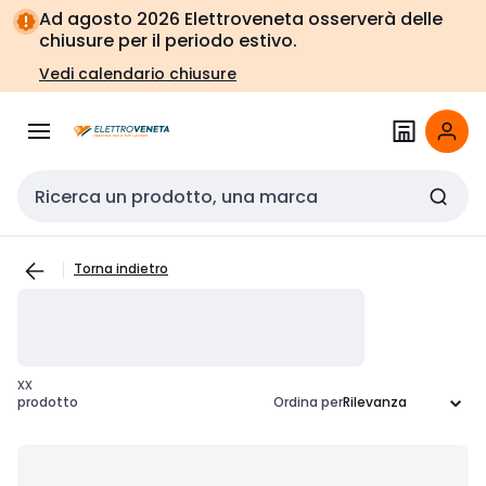
Vai alla
Vai
Ad agosto 2026 Elettroveneta osserverà delle
navigazione
alla
chiusure per il periodo estivo.
pagina
Vedi calendario chiusure
Cerca input
Torna indietro
xx
prodotto
Ordina per