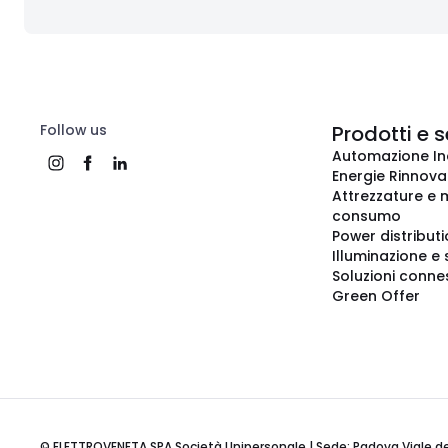
Follow us
Prodotti e s
Automazione In
Energie Rinnovab
Attrezzature e m
consumo
Power distribut
Illuminazione e 
Soluzioni conne
Green Offer
© ELETTROVENETA SPA Società Unipersonale | Sede: Padova Viale della