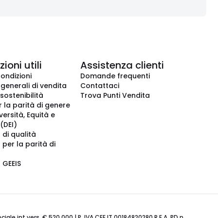
ioni utili
Assistenza clienti
condizioni
Domande frequenti
 generali di vendita
Contattaci
 sostenibilità
Trova Punti Vendita
r la parità di genere
iversità, Equità e
(DEI)
 di qualità
 per la parità di
o GEEIS
ale int.vers. € 520.000 | P. IVA CEE IT 00184820280 R.E.A. PD n.