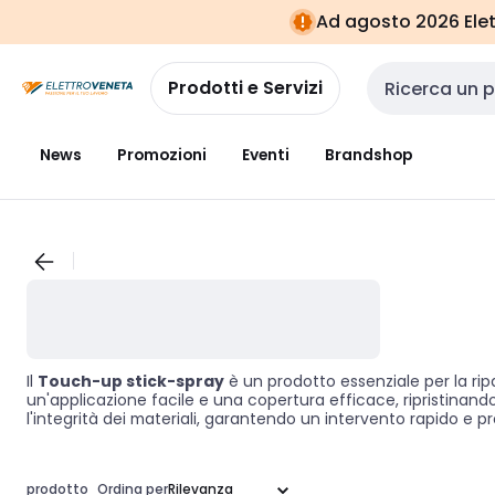
Vai alla
Vai
Ad agosto 2026 Elett
navigazione
alla
pagina
Prodotti e Servizi
Cerca input
News
Promozioni
Eventi
Brandshop
Il
Touch-up stick-spray
è un prodotto essenziale per la ripa
un'applicazione facile e una copertura efficace, ripristinan
l'integrità dei materiali, garantendo un intervento rapido e p
prodotto
Ordina per