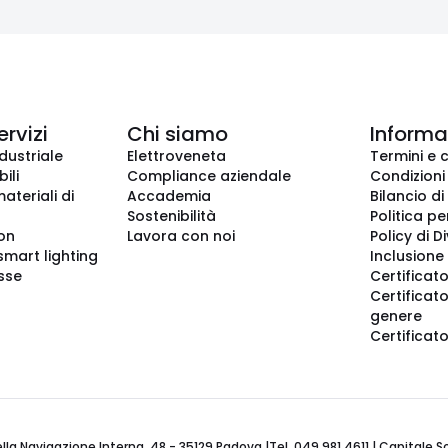
ervizi
Chi siamo
Informaz
dustriale
Elettroveneta
Termini e 
ili
Compliance aziendale
Condizioni
ateriali di
Accademia
Bilancio di
Sostenibilità
Politica pe
ion
Lavora con noi
Policy di D
smart lighting
Inclusione 
sse
Certificato
Certificato
genere
Certificat
 Navigazione Interna, 48 - 35129 Padova |Tel. 049 981 4611 | Capitale Soci