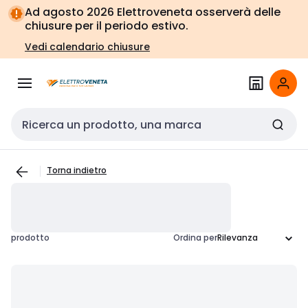
Vai alla
Vai
Ad agosto 2026 Elettroveneta osserverà delle
navigazione
alla
chiusure per il periodo estivo.
pagina
Vedi calendario chiusure
Cerca input
Torna indietro
prodotto
Ordina per