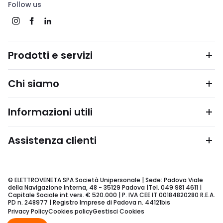
Follow us
Prodotti e servizi
Chi siamo
Informazioni utili
Assistenza clienti
© ELETTROVENETA SPA Società Unipersonale | Sede: Padova Viale
della Navigazione Interna, 48 - 35129 Padova |Tel. 049 981 4611 |
Capitale Sociale int.vers. € 520.000 | P. IVA CEE IT 00184820280 R.E.A.
PD n. 248977 | Registro Imprese di Padova n. 44121bis
Privacy Policy
Cookies policy
Gestisci Cookies