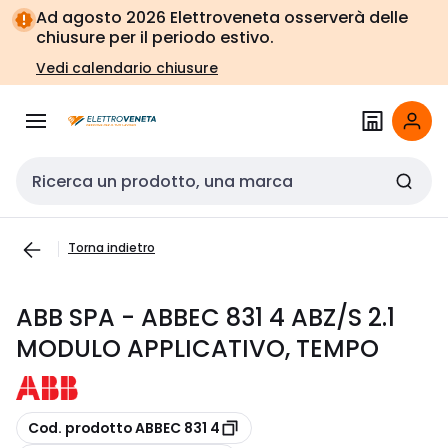
Vai alla
Vai
Ad agosto 2026 Elettroveneta osserverà delle
navigazione
alla
chiusure per il periodo estivo.
pagina
Vedi calendario chiusure
Cerca input
Torna indietro
ABB SPA - ABBEC 831 4 ABZ/S 2.1
MODULO APPLICATIVO, TEMPO
copia
Cod. prodotto ABBEC 831 4