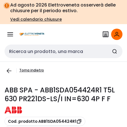
Vai alla
Vai
Ad agosto 2026 Elettroveneta osserverà delle
navigazione
alla
chiusure per il periodo estivo.
pagina
Vedi calendario chiusure
Cerca input
Torna indietro
ABB SPA - ABB1SDA054424R1 T5L
630 PR221DS-LS/I IN=630 4P F F
copia
Cod. prodotto ABB1SDA054424R1