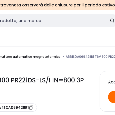
roveneta osserverà delle chiusure per il periodo estivo
erruttore automatico magnetotermico
ABB1SDA069428R1 T6V 800 PR221
00 PR221DS-LS/I IN=800 3P
Acc
e 1SDA069428R1