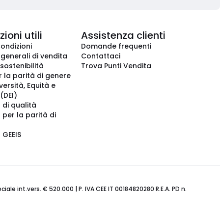
ioni utili
Assistenza clienti
condizioni
Domande frequenti
 generali di vendita
Contattaci
 sostenibilità
Trova Punti Vendita
r la parità di genere
iversità, Equità e
(DEI)
 di qualità
 per la parità di
o GEEIS
ale int.vers. € 520.000 | P. IVA CEE IT 00184820280 R.E.A. PD n.