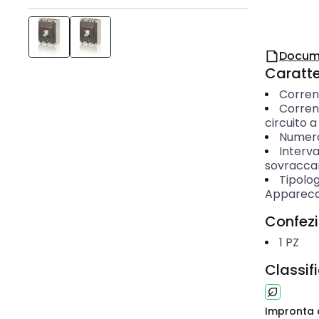
Docum
Caratter
Corren
Corrent
circuito a
Numero 
Interva
sovracca
Tipolog
Apparecch
Confez
1
PZ
Classif
Impronta 