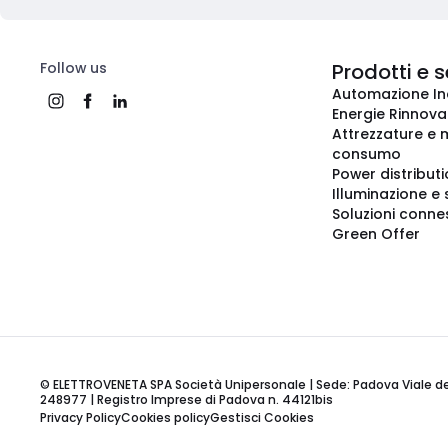
Follow us
Prodotti e s
Automazione In
Energie Rinnovab
Attrezzature e m
consumo
Power distribut
Illuminazione e 
Soluzioni conne
Green Offer
© ELETTROVENETA SPA Società Unipersonale | Sede: Padova Viale della
248977 | Registro Imprese di Padova n. 44121bis
Privacy Policy
Cookies policy
Gestisci Cookies