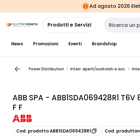
Vai alla
Vai
Ad agosto 2026 Elett
navigazione
alla
pagina
Prodotti e Servizi
Cerca input
News
Promozioni
Eventi
Brandshop
Power Distribution
Interr. aperti/scatolati e acc.
Int
ABB SPA - ABB1SDA069428R1 T6V 8
F F
copia
copia
Cod. prodotto ABB1SDA069428R1
Cod. produttor