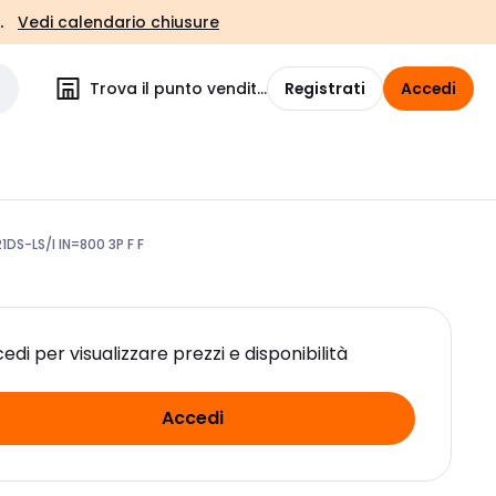
.
Vedi calendario chiusure
Trova il punto vendita
Registrati
Accedi
DS-LS/I IN=800 3P F F
edi per visualizzare prezzi e disponibilità
Accedi