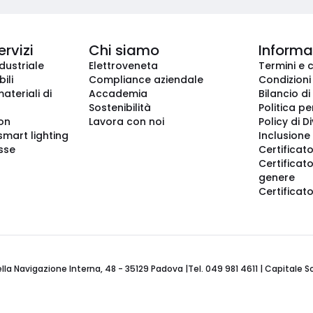
ervizi
Chi siamo
Informaz
dustriale
Elettroveneta
Termini e 
ili
Compliance aziendale
Condizioni
ateriali di
Accademia
Bilancio di
Sostenibilità
Politica pe
ion
Lavora con noi
Policy di D
smart lighting
Inclusione 
sse
Certificato
Certificato
genere
Certificat
 Navigazione Interna, 48 - 35129 Padova |Tel. 049 981 4611 | Capitale Soci