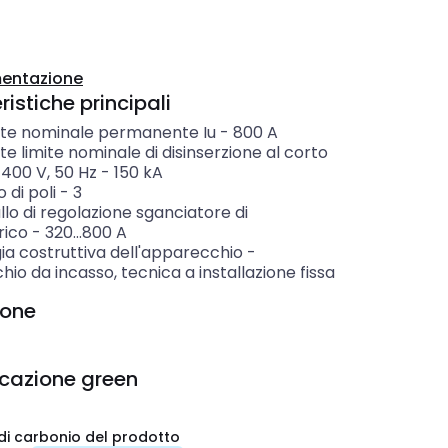
entazione
istiche principali
te nominale permanente Iu
-
800
A
e limite nominale di disinserzione al corto
 400 V, 50 Hz
-
150
kA
di poli
-
3
llo di regolazione sganciatore di
rico
-
320...800
A
ia costruttiva dell'apparecchio
-
io da incasso, tecnica a installazione fissa
ione
icazione green
di carbonio del prodotto