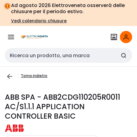
Vai alla
Vai
Ad agosto 2026 Elettroveneta osserverà delle
navigazione
alla
chiusure per il periodo estivo.
pagina
Vedi calendario chiusure
Cerca input
Torna indietro
ABB SPA - ABB2CDG110205R0011
AC/S1.1.1 APPLICATION
CONTROLLER BASIC