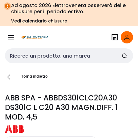
Vai alla
Vai
Ad agosto 2026 Elettroveneta osserverà delle
navigazione
alla
chiusure per il periodo estivo.
pagina
Vedi calendario chiusure
Cerca input
Torna indietro
ABB SPA - ABBDS301CLC20A30
DS301C L C20 A30 MAGN.DIFF. 1
MOD. 4,5