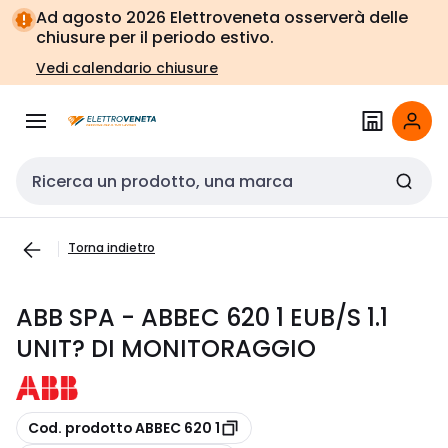
Vai alla
Vai
Ad agosto 2026 Elettroveneta osserverà delle
navigazione
alla
chiusure per il periodo estivo.
pagina
Vedi calendario chiusure
Cerca input
Torna indietro
ABB SPA - ABBEC 620 1 EUB/S 1.1
UNIT? DI MONITORAGGIO
copia
Cod. prodotto ABBEC 620 1