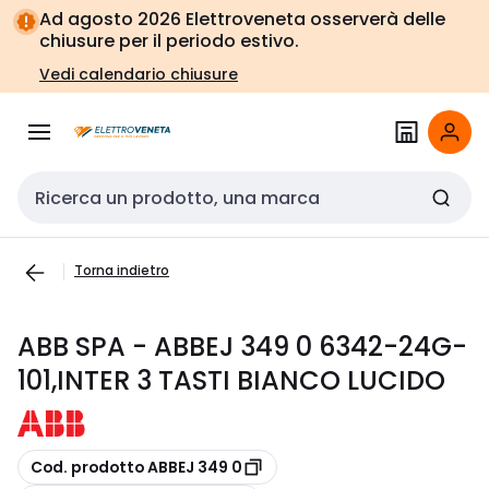
Vai alla
Vai
Ad agosto 2026 Elettroveneta osserverà delle
navigazione
alla
chiusure per il periodo estivo.
pagina
Vedi calendario chiusure
Cerca input
Torna indietro
ABB SPA - ABBEJ 349 0 6342-24G-
101,INTER 3 TASTI BIANCO LUCIDO
copia
Cod. prodotto ABBEJ 349 0