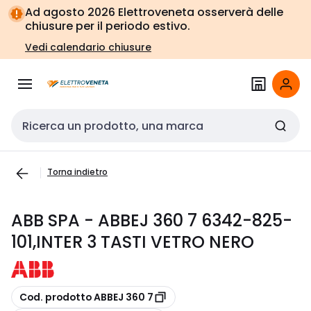
Vai alla
Vai
Ad agosto 2026 Elettroveneta osserverà delle
navigazione
alla
chiusure per il periodo estivo.
pagina
Vedi calendario chiusure
Cerca input
Torna indietro
ABB SPA - ABBEJ 360 7 6342-825-
101,INTER 3 TASTI VETRO NERO
copia
Cod. prodotto ABBEJ 360 7