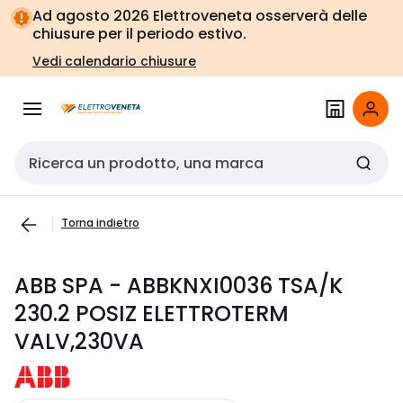
Vai alla
Vai
Ad agosto 2026 Elettroveneta osserverà delle
navigazione
alla
chiusure per il periodo estivo.
pagina
Vedi calendario chiusure
Cerca input
Torna indietro
ABB SPA - ABBKNXI0036 TSA/K
230.2 POSIZ ELETTROTERM
VALV,230VA