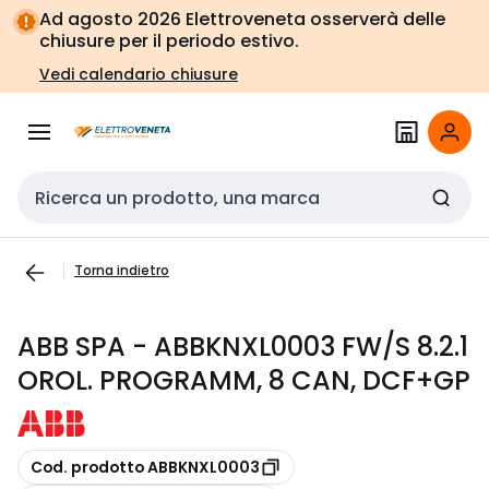
Vai alla
Vai
Ad agosto 2026 Elettroveneta osserverà delle
navigazione
alla
chiusure per il periodo estivo.
pagina
Vedi calendario chiusure
Cerca input
Torna indietro
ABB SPA - ABBKNXL0003 FW/S 8.2.1
OROL. PROGRAMM, 8 CAN, DCF+GP
copia
Cod. prodotto ABBKNXL0003