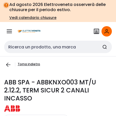
Vai alla
Vai
Ad agosto 2026 Elettroveneta osserverà delle
navigazione
alla
chiusure per il periodo estivo.
pagina
Vedi calendario chiusure
Cerca input
Torna indietro
ABB SPA - ABBKNXO003 MT/U
2.12.2, TERM SICUR 2 CANALI
INCASSO