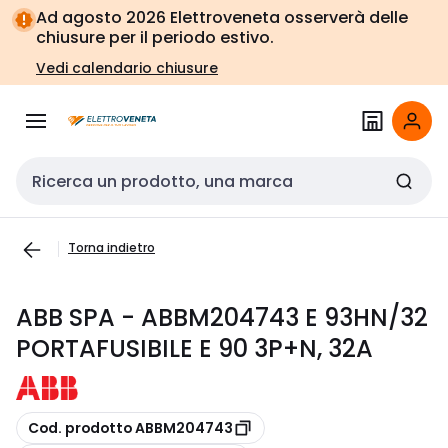
Vai alla
Vai
Ad agosto 2026 Elettroveneta osserverà delle
navigazione
alla
chiusure per il periodo estivo.
pagina
Vedi calendario chiusure
Cerca input
Torna indietro
ABB SPA - ABBM204743 E 93HN/32
PORTAFUSIBILE E 90 3P+N, 32A
copia
Cod. prodotto ABBM204743