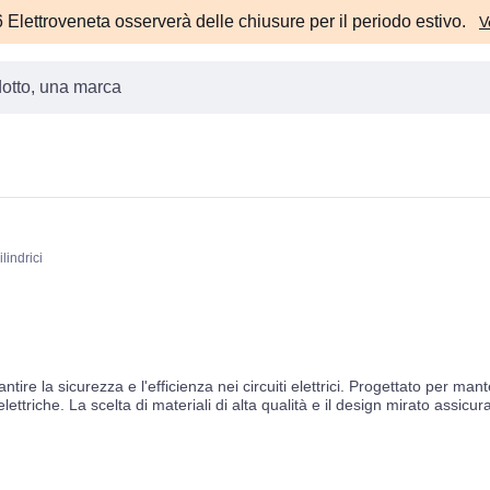
Elettroveneta osserverà delle chiusure per il periodo estivo.
V
ilindrici
 la sicurezza e l'efficienza nei circuiti elettrici. Progettato per mante
elettriche. La scelta di materiali di alta qualità e il design mirato assi