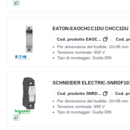
EATON
-
EAOCHCC1DU CHCC1DU BA
copia
copia
Cod. prodotto
EAOCHCC1DU
Cod. p
Per dimensione del fusibile:
10×38 mm
Tensione nominale:
600 V
Tipo di montaggio:
Guida DIN
SCHNEIDER ELECTRIC
-
SNRDF101
copia
copia
Cod. prodotto
SNRDF101
Cod. pr
Per dimensione del fusibile:
10×38 mm
Tensione nominale:
690 V
Tipo di montaggio:
Guida DIN