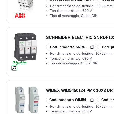
Per dimensione del fusibile:
22×58 mm
Tensione nominale:
690 V
Tipo di montaggio:
Guida DIN
SCHNEIDER ELECTRIC
-
SNRDF103
copia
copia
Cod. prodotto
SNRDF103V
Cod. p
Per dimensione del fusibile:
10×38 mm
Tensione nominale:
690 V
Tipo di montaggio:
Guida DIN
WIMEX
-
WIM5450124 PMX 10X3 UR
copia
copia
Cod. prodotto
WIM5450124
Cod. p
Per dimensione del fusibile:
10×38 mm
Tensione nominale:
690 V