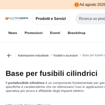
Vai alla
Vai
Ad agosto 2026 
navigazione
alla
pagina
Prodotti e Servizi
Cerca input
News
Promozioni
Eventi
Brandshop
Base per fusibili c
Automazione industriale
Fusibili e accessori
Base per fusibili cilindrici
Il
portafusibile cilindrico
è un componente fondamentale per garantire
specifiche e caratteristiche che ne ottimizzano l'uso in applicazioni 
operativa più sicura e affidabile degli impianti elettrici.