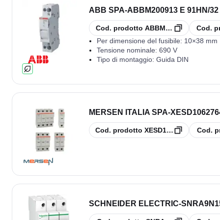
ABB SPA
-
ABBM200913 E 91HN/32 
copia
copia
Cod. prodotto
ABBM200913
Cod. p
Per dimensione del fusibile:
10×38 mm
Tensione nominale:
690 V
Tipo di montaggio:
Guida DIN
MERSEN ITALIA SPA
-
XESD106276
copia
copia
Cod. prodotto
XESD1062764
Cod. p
SCHNEIDER ELECTRIC
-
SNRA9N156
copia
copia