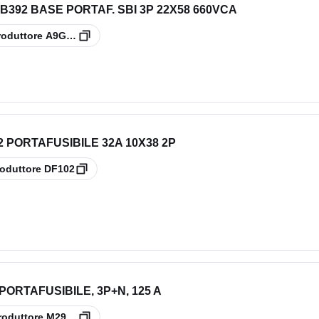
392 BASE PORTAF. SBI 3P 22X58 660VCA
roduttore
A9GSB392
 PORTAFUSIBILE 32A 10X38 2P
oduttore
DF102
PORTAFUSIBILE, 3P+N, 125 A
roduttore
M296532