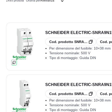
1495 prodotti
Ordina per
SCHNEIDER ELECTRIC
-
SNRA9N156
copia
copia
Cod. prodotto
SNRA9N15651
Cod. p
Per dimensione del fusibile:
10×38 mm
Tensione nominale:
500 V
Tipo di montaggio:
Guida DIN
SCHNEIDER ELECTRIC
-
SNRA9N15
copia
copia
Cod. prodotto
SNRA9N15646
Cod. p
Per dimensione del fusibile:
10×38 mm
Tensione nominale:
500 V
Tipo di montaggio:
Guida DIN