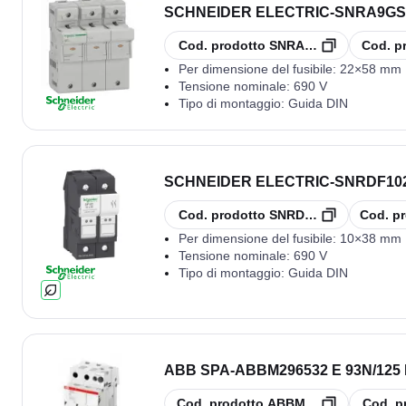
SCHNEIDER ELECTRIC
-
SNRA9GSB
copia
copia
Cod. prodotto
SNRA9GSB392
Cod. p
Per dimensione del fusibile:
22×58 mm
Tensione nominale:
690 V
Tipo di montaggio:
Guida DIN
SCHNEIDER ELECTRIC
-
SNRDF102
copia
copia
Cod. prodotto
SNRDF102
Cod. pr
Per dimensione del fusibile:
10×38 mm
Tensione nominale:
690 V
Tipo di montaggio:
Guida DIN
ABB SPA
-
ABBM296532 E 93N/125 
copia
copia
Cod. prodotto
ABBM296532
Cod. p