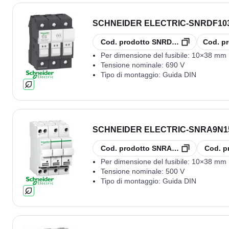
SCHNEIDER ELECTRIC
-
SNRDF103
copia
copia
Cod. prodotto
SNRDF103
Cod. pr
Per dimensione del fusibile:
10×38 mm
Tensione nominale:
690 V
Tipo di montaggio:
Guida DIN
SCHNEIDER ELECTRIC
-
SNRA9N15
copia
copia
Cod. prodotto
SNRA9N15658
Cod. p
Per dimensione del fusibile:
10×38 mm
Tensione nominale:
500 V
Tipo di montaggio:
Guida DIN