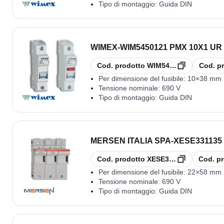
Tipo di montaggio:
Guida DIN
WIMEX
-
WIM5450121 PMX 10X1 UR
copia
copia
Cod. prodotto
WIM5450121
Cod. p
Per dimensione del fusibile:
10×38 mm
Tensione nominale:
690 V
Tipo di montaggio:
Guida DIN
MERSEN ITALIA SPA
-
XESE331135
copia
copia
Cod. prodotto
XESE331135
Cod. pr
Per dimensione del fusibile:
22×58 mm
Tensione nominale:
690 V
Tipo di montaggio:
Guida DIN