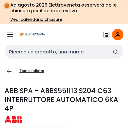
Vai alla
Vai
Ad agosto 2026 Elettroveneta osserverà delle
navigazione
alla
chiusure per il periodo estivo.
pagina
Vedi calendario chiusure
Cerca input
Torna indietro
ABB SPA - ABBS551113 S204 C63
INTERRUTTORE AUTOMATICO 6KA
4P