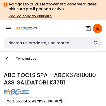
Vai alla
Vai
Ad agosto 2026 Elettroveneta osserverà delle
navigazione
alla
chiusure per il periodo estivo.
pagina
Vedi calendario chiusure
Cerca input
Torna indietro
ABC TOOLS SPA - ABCK37810000
ASS. SALDATORI K3781
copia
Cod. prodotto ABCK37810000