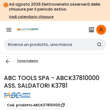
Vai alla
Vai
Ad agosto 2026 Elettroveneta osserverà delle
navigazione
alla
chiusure per il periodo estivo.
pagina
Vedi calendario chiusure
Cerca input
Torna indietro
ABC TOOLS SPA - ABCK37810000
ASS. SALDATORI K3781
copia
Cod. prodotto ABCK37810000