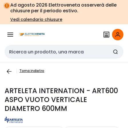
Vai alla
Vai
Ad agosto 2026 Elettroveneta osserverà delle
navigazione
alla
chiusure per il periodo estivo.
pagina
Vedi calendario chiusure
Cerca input
Torna indietro
ARTELETA INTERNATION - ART600
ASPO VUOTO VERTICALE
DIAMETRO 600MM