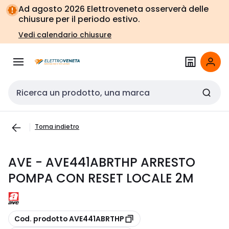
Vai alla
Vai
Ad agosto 2026 Elettroveneta osserverà delle
navigazione
alla
chiusure per il periodo estivo.
pagina
Vedi calendario chiusure
Cerca input
Torna indietro
AVE - AVE441ABRTHP ARRESTO
POMPA CON RESET LOCALE 2M
copia
Cod. prodotto AVE441ABRTHP