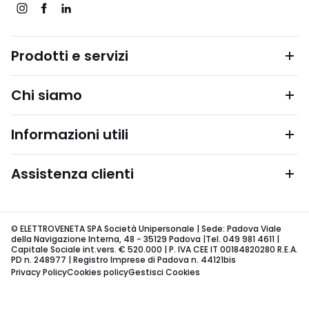
Prodotti e servizi
Chi siamo
Informazioni utili
Assistenza clienti
© ELETTROVENETA SPA Società Unipersonale | Sede: Padova Viale
della Navigazione Interna, 48 - 35129 Padova |Tel. 049 981 4611 |
Capitale Sociale int.vers. € 520.000 | P. IVA CEE IT 00184820280 R.E.A.
PD n. 248977 | Registro Imprese di Padova n. 44121bis
Privacy Policy
Cookies policy
Gestisci Cookies