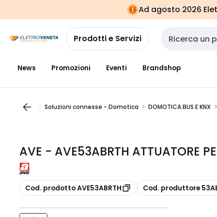
Vai alla
Vai
Ad agosto 2026 Elett
navigazione
alla
pagina
Prodotti e Servizi
Cerca input
News
Promozioni
Eventi
Brandshop
Soluzioni connesse - Domotica
DOMOTICA BUS E KNX
AVE - AVE53ABRTH ATTUATORE PE
copia
copia
Cod. prodotto AVE53ABRTH
Cod. produttore 53