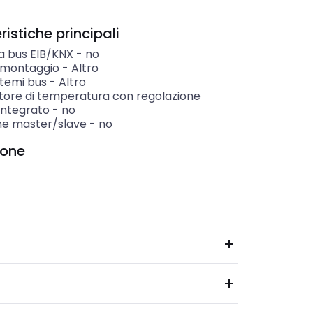
istiche principali
a bus EIB/KNX
-
no
i montaggio
-
Altro
istemi bus
-
Altro
tore di temperatura con regolazione
integrato
-
no
ne master/slave
-
no
ione