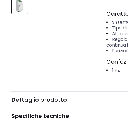
Caratter
Sistem
Tipo d
Altri s
Regola
continua 
Funzio
Confez
1
PZ
Dettaglio prodotto
Specifiche tecniche