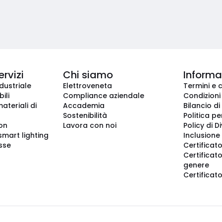
ervizi
Chi siamo
Informaz
dustriale
Elettroveneta
Termini e 
ili
Compliance aziendale
Condizioni
ateriali di
Accademia
Bilancio di
Sostenibilità
Politica pe
ion
Lavora con noi
Policy di D
smart lighting
Inclusione 
sse
Certificato
Certificato
genere
Certificat