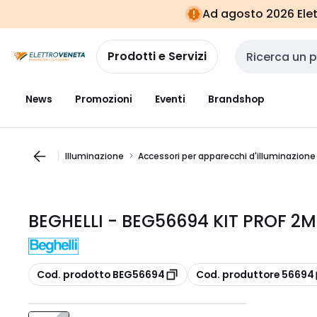
Vai alla
Vai
Ad agosto 2026 Elett
navigazione
alla
pagina
Prodotti e Servizi
Cerca input
News
Promozioni
Eventi
Brandshop
Illuminazione
Accessori per apparecchi d'illuminazione
BEGHELLI - BEG56694 KIT PROF 2M
copia
copia
Cod. prodotto BEG56694
Cod. produttore 56694