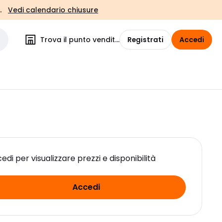
.
Vedi calendario chiusure
Trova il punto vendita
Registrati
Accedi
edi per visualizzare prezzi e disponibilità
Accedi