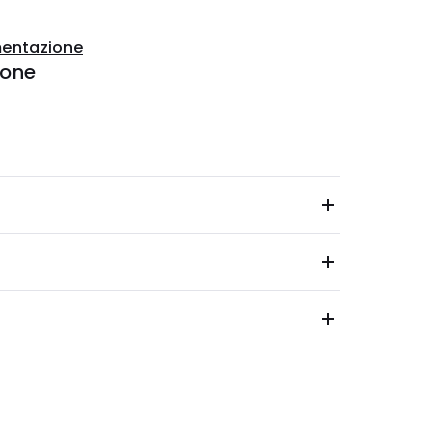
entazione
ione