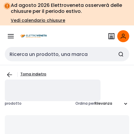
Vai alla
Vai
Ad agosto 2026 Elettroveneta osserverà delle
navigazione
alla
chiusure per il periodo estivo.
pagina
Vedi calendario chiusure
Cerca input
Torna indietro
prodotto
Ordina per