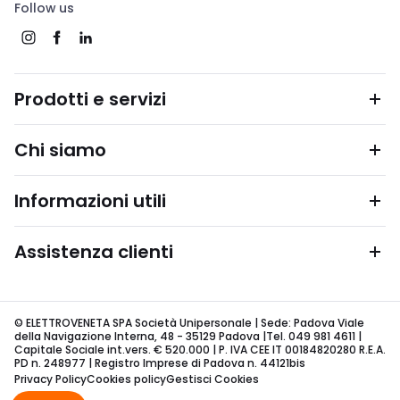
Follow us
Prodotti e servizi
Chi siamo
Informazioni utili
Assistenza clienti
© ELETTROVENETA SPA Società Unipersonale | Sede: Padova Viale
della Navigazione Interna, 48 - 35129 Padova |Tel. 049 981 4611 |
Capitale Sociale int.vers. € 520.000 | P. IVA CEE IT 00184820280 R.E.A.
PD n. 248977 | Registro Imprese di Padova n. 44121bis
Privacy Policy
Cookies policy
Gestisci Cookies