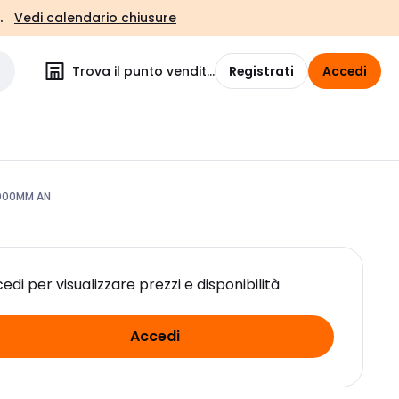
.
Vedi calendario chiusure
Trova il punto vendita
Registrati
Accedi
000MM AN
edi per visualizzare prezzi e disponibilità
Accedi