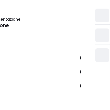
entazione
ione