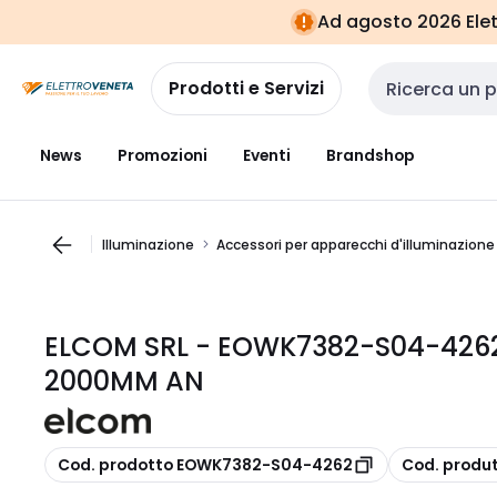
Vai alla
Vai
Ad agosto 2026 Elett
navigazione
alla
pagina
Prodotti e Servizi
Cerca input
News
Promozioni
Eventi
Brandshop
Illuminazione
Accessori per apparecchi d'illuminazione
ELCOM SRL - EOWK7382-S04-426
2000MM AN
copia
copia
Cod. prodotto EOWK7382-S04-4262
Cod. produ