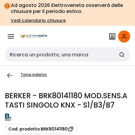
Vai alla
Vai
Ad agosto 2026 Elettroveneta osserverà delle
navigazione
alla
chiusure per il periodo estivo.
pagina
Vedi calendario chiusure
Cerca input
Torna indietro
BERKER - BRK80141180 MOD.SENS.A
TASTI SINGOLO KNX - S1/B3/B7
copia
Cod. prodotto BRK80141180