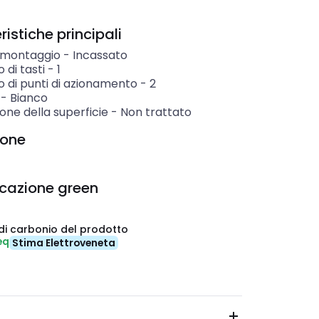
istiche principali
i montaggio
-
Incassato
di tasti
-
1
 di punti di azionamento
-
2
-
Bianco
one della superficie
-
Non trattato
ione
icazione green
di carbonio del prodotto
eq
Stima Elettroveneta