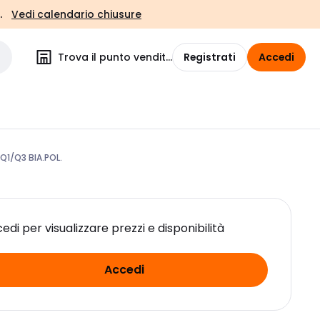
.
Vedi calendario chiusure
Trova il punto vendita
Registrati
Accedi
 Q1/Q3 BIA.POL.
edi per visualizzare prezzi e disponibilità
Accedi