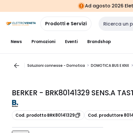
Vai alla
Vai
Ad agosto 2026 Elett
navigazione
alla
pagina
Prodotti e Servizi
Cerca input
News
Promozioni
Eventi
Brandshop
Soluzioni connesse - Domotica
DOMOTICA BUS E KNX
BERKER - BRK80141329 SENS.A TAST
copia
copia
Cod. prodotto BRK80141329
Cod. produttore 801