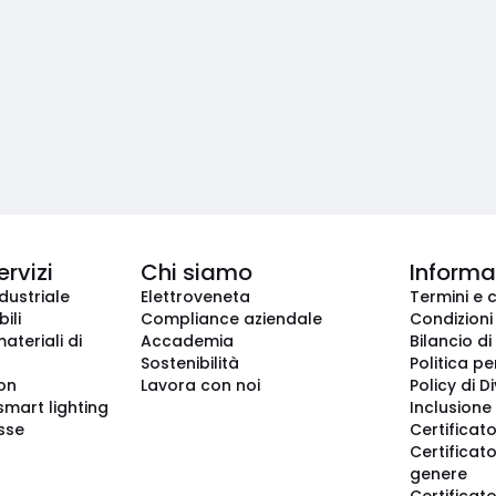
ervizi
Chi siamo
Informaz
dustriale
Elettroveneta
Termini e 
ili
Compliance aziendale
Condizioni
ateriali di
Accademia
Bilancio di
Sostenibilità
Politica pe
ion
Lavora con noi
Policy di D
smart lighting
Inclusione 
sse
Certificato
Certificato
genere