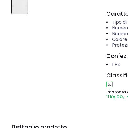
Caratter
Tipo d
Numero 
Numero
Colore
Protezi
Confez
1
PZ
Classif
Impronta 
11 Kg CO₂-
Dettaglio prodotto