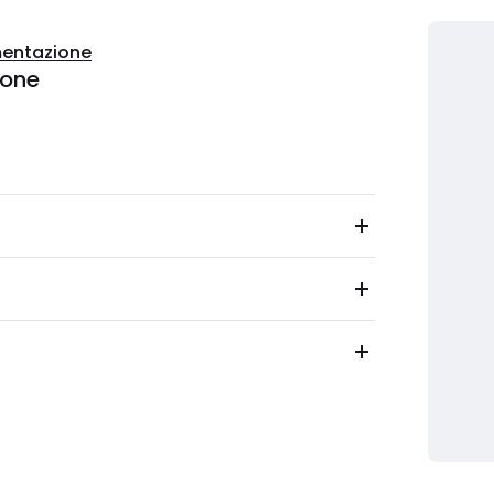
entazione
ione