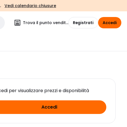
.
Vedi calendario chiusure
Trova il punto vendita
Registrati
Accedi
edi per visualizzare prezzi e disponibilità
Accedi