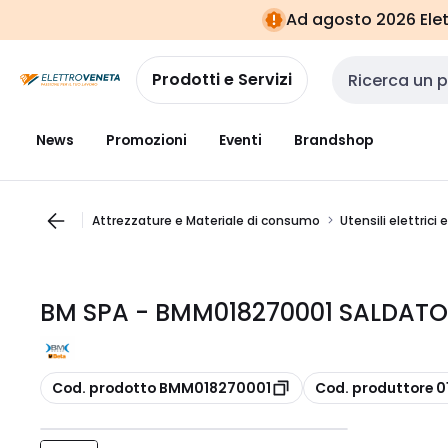
Vai alla
Vai
Ad agosto 2026 Elett
navigazione
alla
pagina
Prodotti e Servizi
Cerca input
News
Promozioni
Eventi
Brandshop
Attrezzature e Materiale di consumo
Utensili elettrici 
BM SPA - BMM018270001 SALDATO
copia
copia
Cod. prodotto BMM018270001
Cod. produttore 