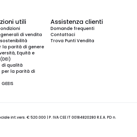
ioni utili
Assistenza clienti
condizioni
Domande frequenti
 generali di vendita
Contattaci
 sostenibilità
Trova Punti Vendita
r la parità di genere
iversità, Equità e
(DEI)
 di qualità
 per la parità di
o GEEIS
ale int.vers. € 520.000 | P. IVA CEE IT 00184820280 R.E.A. PD n.