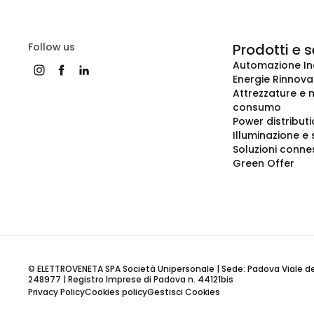
Follow us
Prodotti e s
Automazione In
Energie Rinnovab
Attrezzature e m
consumo
Power distribut
Illuminazione e 
Soluzioni conne
Green Offer
© ELETTROVENETA SPA Società Unipersonale | Sede: Padova Viale della
248977 | Registro Imprese di Padova n. 44121bis
Privacy Policy
Cookies policy
Gestisci Cookies