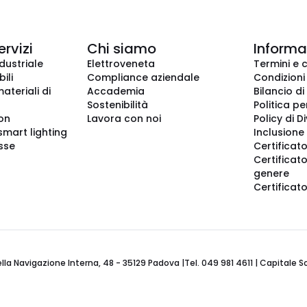
ervizi
Chi siamo
Informaz
dustriale
Elettroveneta
Termini e 
ili
Compliance aziendale
Condizioni
ateriali di
Accademia
Bilancio di
Sostenibilità
Politica pe
ion
Lavora con noi
Policy di D
smart lighting
Inclusione 
sse
Certificato
Certificato
genere
Certificat
 Navigazione Interna, 48 - 35129 Padova |Tel. 049 981 4611 | Capitale Soci