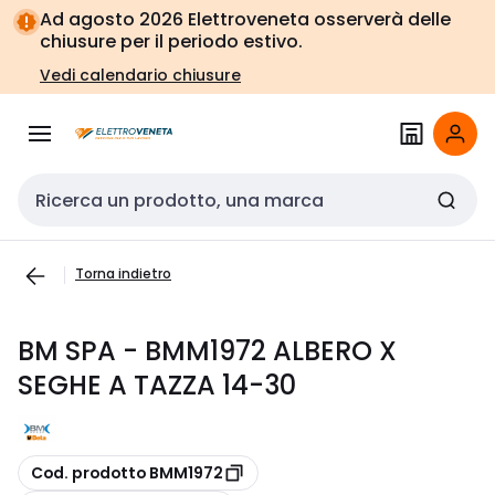
Vai alla
Vai
Ad agosto 2026 Elettroveneta osserverà delle
navigazione
alla
chiusure per il periodo estivo.
pagina
Vedi calendario chiusure
Cerca input
Torna indietro
BM SPA - BMM1972 ALBERO X
SEGHE A TAZZA 14-30
copia
Cod. prodotto BMM1972