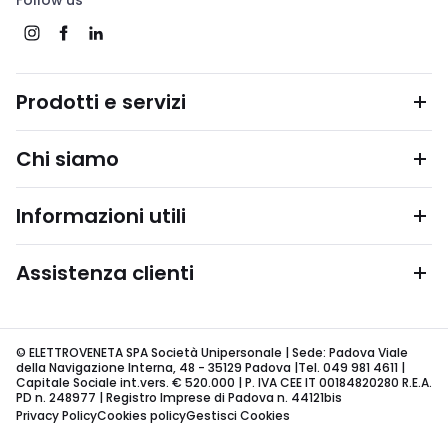
Follow us
Prodotti e servizi
Chi siamo
Informazioni utili
Assistenza clienti
© ELETTROVENETA SPA Società Unipersonale | Sede: Padova Viale
della Navigazione Interna, 48 - 35129 Padova |Tel. 049 981 4611 |
Capitale Sociale int.vers. € 520.000 | P. IVA CEE IT 00184820280 R.E.A.
PD n. 248977 | Registro Imprese di Padova n. 44121bis
Privacy Policy
Cookies policy
Gestisci Cookies