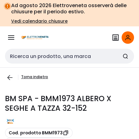
Vai alla
Vai
Ad agosto 2026 Elettroveneta osserverà delle
navigazione
alla
chiusure per il periodo estivo.
pagina
Vedi calendario chiusure
Cerca input
Torna indietro
BM SPA - BMM1973 ALBERO X
SEGHE A TAZZA 32-152
copia
Cod. prodotto BMM1973