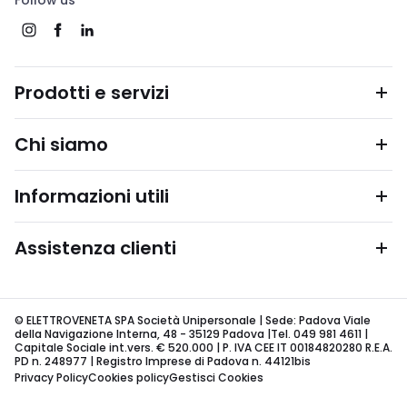
Follow us
Prodotti e servizi
Chi siamo
Informazioni utili
Assistenza clienti
© ELETTROVENETA SPA Società Unipersonale | Sede: Padova Viale
della Navigazione Interna, 48 - 35129 Padova |Tel. 049 981 4611 |
Capitale Sociale int.vers. € 520.000 | P. IVA CEE IT 00184820280 R.E.A.
PD n. 248977 | Registro Imprese di Padova n. 44121bis
Privacy Policy
Cookies policy
Gestisci Cookies