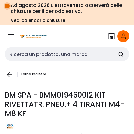
Vai alla
Vai
Ad agosto 2026 Elettroveneta osserverà delle
navigazione
alla
chiusure per il periodo estivo.
pagina
Vedi calendario chiusure
Cerca input
Torna indietro
BM SPA - BMM019460012 KIT
RIVETTATR. PNEU.+ 4 TIRANTI M4-
M8 KF