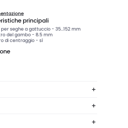
entazione
istiche principali
 per seghe a gattuccio
-
35...152
mm
ro del gambo
-
8.5
mm
ro di centraggio
-
sì
ione