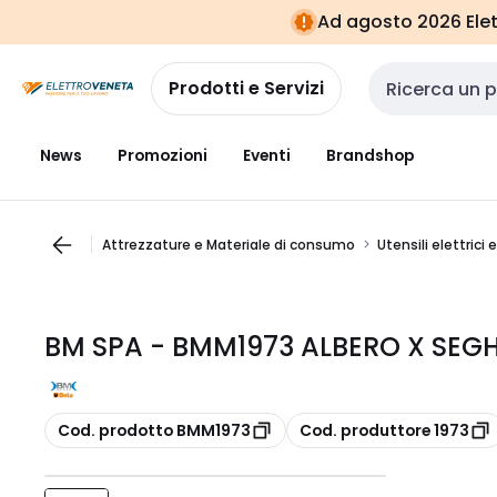
Vai alla
Vai
Ad agosto 2026 Elett
navigazione
alla
pagina
Prodotti e Servizi
Cerca input
News
Promozioni
Eventi
Brandshop
Attrezzature e Materiale di consumo
Utensili elettrici 
BM SPA - BMM1973 ALBERO X SEGH
copia
copia
Cod. prodotto BMM1973
Cod. produttore 1973