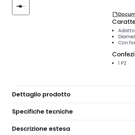
Docum
Caratter
Adatto
Diamet
Con fo
Confez
1
PZ
Dettaglio prodotto
Specifiche tecniche
Descrizione estesa