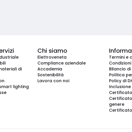
ervizi
Chi siamo
Informaz
dustriale
Elettroveneta
Termini e 
ili
Compliance aziendale
Condizioni
ateriali di
Accademia
Bilancio di
Sostenibilità
Politica pe
ion
Lavora con noi
Policy di D
smart lighting
Inclusione 
sse
Certificato
Certificato
genere
Certificat