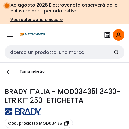
Vai alla
Vai
Ad agosto 2026 Elettroveneta osserverà delle
navigazione
alla
chiusure per il periodo estivo.
pagina
Vedi calendario chiusure
Cerca input
Torna indietro
BRADY ITALIA - MOD034351 3430-
LTR KIT 250-ETICHETTA
copia
Cod. prodotto MOD034351