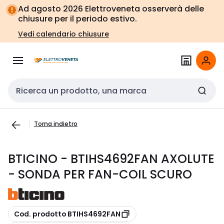
Vai alla
Vai
Ad agosto 2026 Elettroveneta osserverà delle
navigazione
alla
chiusure per il periodo estivo.
pagina
Vedi calendario chiusure
Cerca input
Torna indietro
BTICINO - BTIHS4692FAN AXOLUTE
- SONDA PER FAN-COIL SCURO
copia
Cod. prodotto BTIHS4692FAN