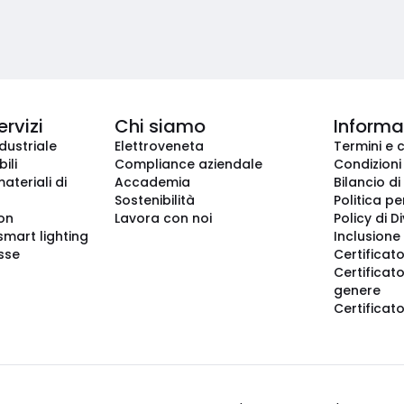
ervizi
Chi siamo
Informaz
dustriale
Elettroveneta
Termini e 
ili
Compliance aziendale
Condizioni
ateriali di
Accademia
Bilancio di
Sostenibilità
Politica pe
ion
Lavora con noi
Policy di D
smart lighting
Inclusione 
sse
Certificato
Certificato
genere
Certificat