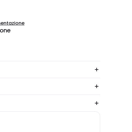
entazione
ione