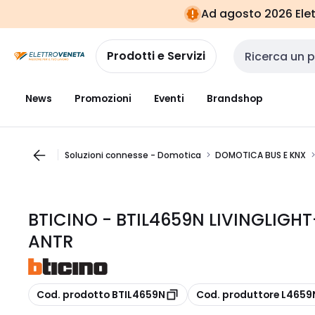
Vai alla
Vai
Ad agosto 2026 Elett
navigazione
alla
pagina
Prodotti e Servizi
Cerca input
News
Promozioni
Eventi
Brandshop
Soluzioni connesse - Domotica
DOMOTICA BUS E KNX
BTICINO - BTIL4659N LIVINGLIGH
ANTR
copia
copia
Cod. prodotto BTIL4659N
Cod. produttore L4659