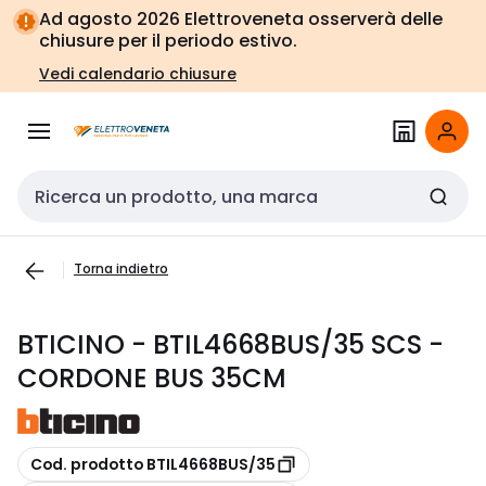
Vai alla
Vai
Ad agosto 2026 Elettroveneta osserverà delle
navigazione
alla
chiusure per il periodo estivo.
pagina
Vedi calendario chiusure
Cerca input
Torna indietro
BTICINO - BTIL4668BUS/35 SCS -
CORDONE BUS 35CM
copia
Cod. prodotto BTIL4668BUS/35