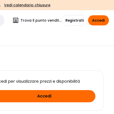
.
Vedi calendario chiusure
Trova il punto vendita
Registrati
Accedi
edi per visualizzare prezzi e disponibilità
Accedi