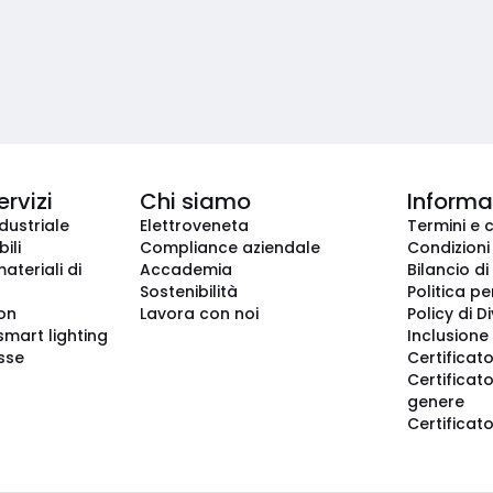
ervizi
Chi siamo
Informaz
dustriale
Elettroveneta
Termini e 
ili
Compliance aziendale
Condizioni
ateriali di
Accademia
Bilancio di
Sostenibilità
Politica pe
ion
Lavora con noi
Policy di D
smart lighting
Inclusione 
sse
Certificato
Certificato
genere
Certificat