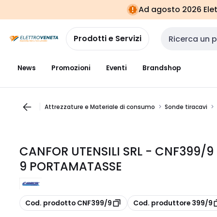
Vai alla
Vai
Ad agosto 2026 Elett
navigazione
alla
pagina
Prodotti e Servizi
Cerca input
News
Promozioni
Eventi
Brandshop
Attrezzature e Materiale di consumo
Sonde tiracavi
CANFOR UTENSILI SRL - CNF399/9
9 PORTAMATASSE
copia
copia
Cod. prodotto CNF399/9
Cod. produttore 399/9