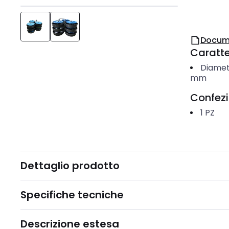
Docum
Caratter
Diamet
mm
Confez
1
PZ
Dettaglio prodotto
Specifiche tecniche
Descrizione estesa