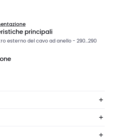
entazione
istiche principali
ro esterno del cavo ad anello
-
290...290
ione